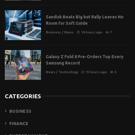
Sandisk Beats Big but Rally Leaves No
Room for Soft Guide
Business
/
News
14 hours ago
7
Galaxy Z Fold 8 Pre-Orders Top Every
Samsung Record
News
/
Technology
15 hours ago
5
CATEGORIES
BUSINESS
FINANCE