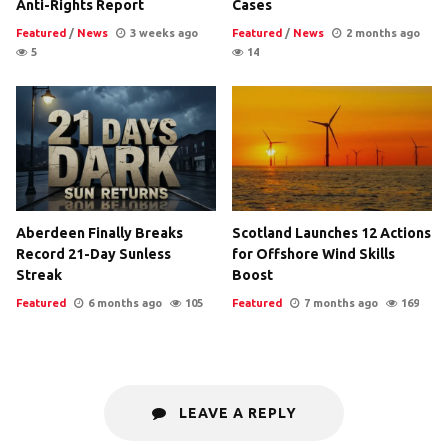
Anti-Rights Report
Cases
Featured
/
News
3 weeks ago
Featured
/
News
2 months ago
5
14
Aberdeen Finally Breaks
Scotland Launches 12 Actions
Record 21-Day Sunless
for Offshore Wind Skills
Streak
Boost
Featured
6 months ago
105
Featured
7 months ago
169
LEAVE A REPLY