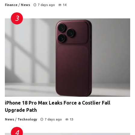
Finance
/
News
7 days ago
14
iPhone 18 Pro Max Leaks Force a Costlier Fall
Upgrade Path
News
/
Technology
7 days ago
13