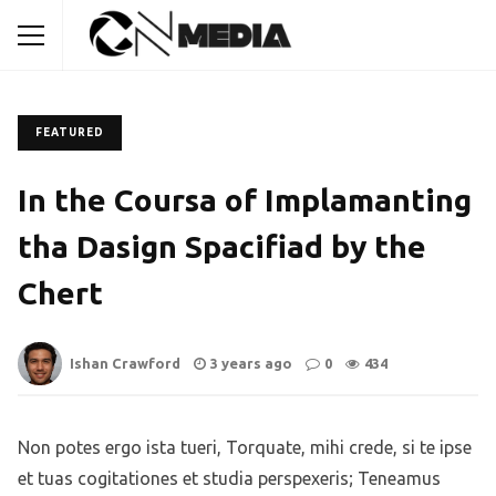
FEATURED
In the Coursa of Implamanting
tha Dasign Spacifiad by the
Chert
Ishan Crawford
3 years ago
0
434
Non potes ergo ista tueri, Torquate, mihi crede, si te ipse
et tuas cogitationes et studia perspexeris; Teneamus