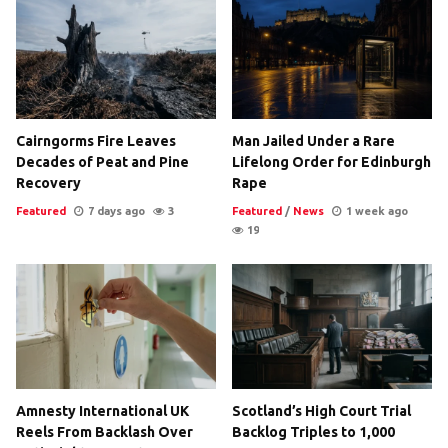
Cairngorms Fire Leaves
Man Jailed Under a Rare
Decades of Peat and Pine
Lifelong Order for Edinburgh
Recovery
Rape
Featured
7 days ago
3
Featured
/
News
1 week ago
19
Amnesty International UK
Scotland’s High Court Trial
Reels From Backlash Over
Backlog Triples to 1,000