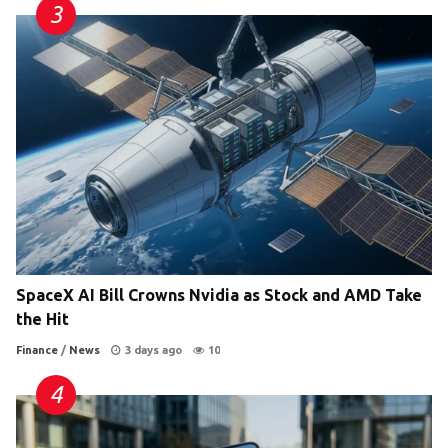
SpaceX AI Bill Crowns Nvidia as Stock and AMD Take
the Hit
Finance
/
News
3 days ago
10