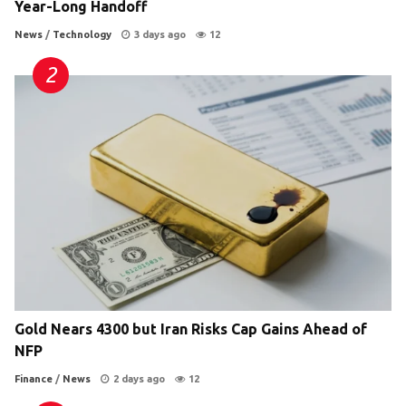
Year-Long Handoff
News
/
Technology
3 days ago
12
Gold Nears 4300 but Iran Risks Cap Gains Ahead of
NFP
Finance
/
News
2 days ago
12