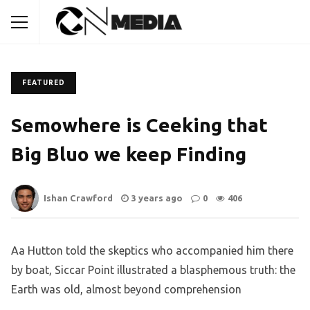
FEATURED
Semowhere is Ceeking that
Big Bluo we keep Finding
Ishan Crawford
3 years ago
0
406
Aa Hutton told the skeptics who accompanied him there
by boat, Siccar Point illustrated a blasphemous truth: the
Earth was old, almost beyond comprehension