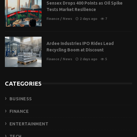
Sensex Drops 400 Points as Oil Spike
Tests Market Resilience
Finance
/
News
2 days ago
7
Ardee Industries IPO Rides Lead
Recycling Boom at Discount
Finance
/
News
2 days ago
5
CATEGORIES
BUSINESS
FINANCE
ENTERTAINMENT
TECH