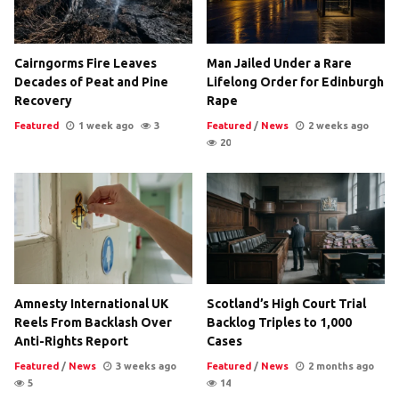
Cairngorms Fire Leaves
Man Jailed Under a Rare
Decades of Peat and Pine
Lifelong Order for Edinburgh
Recovery
Rape
Featured
1 week ago
3
Featured
/
News
2 weeks ago
20
Amnesty International UK
Scotland’s High Court Trial
Reels From Backlash Over
Backlog Triples to 1,000
Anti-Rights Report
Cases
Featured
/
News
3 weeks ago
Featured
/
News
2 months ago
5
14