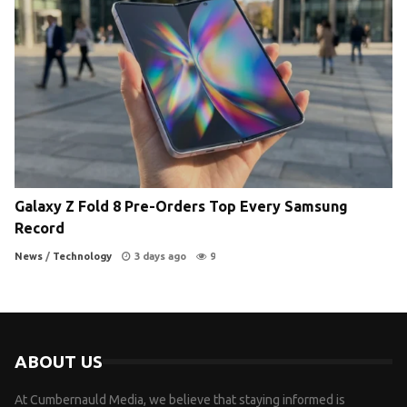
Galaxy Z Fold 8 Pre-Orders Top Every Samsung
Record
News
/
Technology
3 days ago
9
ABOUT US
At Cumbernauld Media, we believe that staying informed is